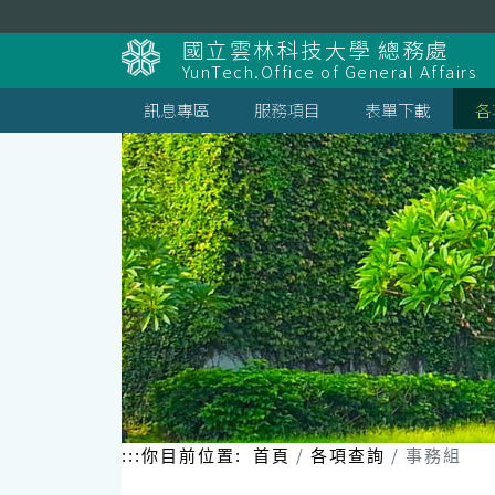
跳
到
國立雲林科技大學 總務處
主
YunTech.Office of General Affairs
要
內
訊息專區
服務項目
表單下載
各
容
區
塊
:::
你目前位置:
首頁
各項查詢
事務組