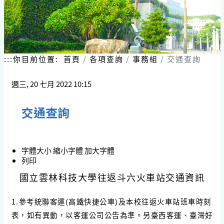
:::
你目前位置:
首頁
各項查詢
事務組
交通查詢
週三, 20 七月 2022 10:15
交通查詢
字體大小
縮小字體
加大字體
列印
國立雲林科技大學往返斗六火車站交通資訊
1.參考統聯客運(高鐵快捷公車)及本校往返火車站班車時刻
表，如有異動，以客運公司公告為準。另臺西客運、臺灣好