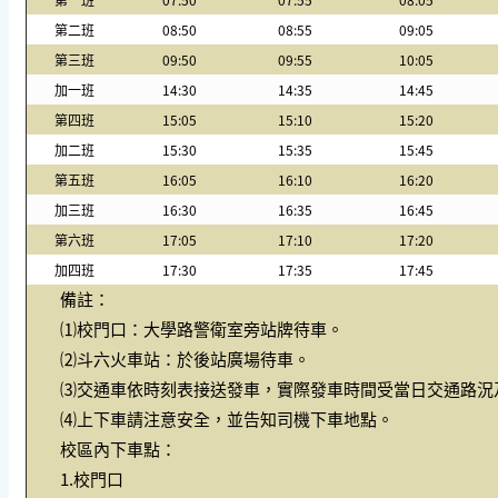
第二班
08:50
08:55
09:05
第三班
09:50
09:55
10:05
加一班
14:30
14:35
14:45
第四班
15:05
15:10
15:20
加二班
15:30
15:35
15:45
第五班
16:05
16:10
16:20
加三班
16:30
16:35
16:45
第六班
17:05
17:10
17:20
加四班
17:30
17:35
17:45
備註：
⑴
校門口：大學路警衛室旁站牌待車。
⑵
斗六火車站：於後站廣場待車。
⑶
交通車
依時刻表接
送發車，實際發車時間受當日交通路況
⑷
上下車請注意安全，並告知司機下車地點。
校區內下車點：
1.校門口