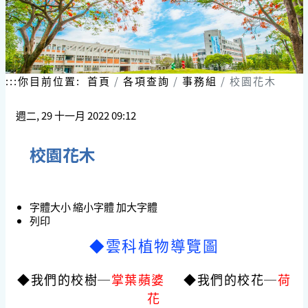
:::
你目前位置:
首頁
各項查詢
事務組
校園花木
週二, 29 十一月 2022 09:12
校園花木
字體大小
縮小字體
加大字體
列印
◆雲科植物導覽圖
◆我們的校樹─
掌葉蘋婆
◆我們的校花─
荷
花