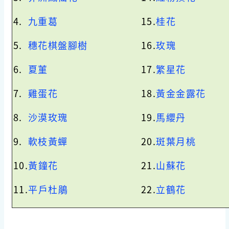
4.
九重葛
15.
桂花
5.
穗花棋盤腳樹
16.
玫瑰
6.
夏菫
17.
繁星花
7.
雞蛋花
18.
黃金金露花
8.
沙漠玫瑰
19.
馬纓丹
9.
軟枝黃蟬
20.
斑葉月桃
10.
黃鐘花
21.
山蘇花
11.
平戶杜鵑
22.
立鶴花