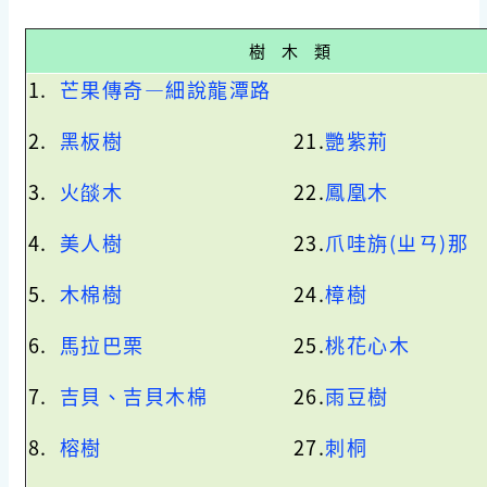
樹 木 類
1.
芒果傳奇—細說龍潭路
2.
黑板樹
21.
艷紫荊
3.
火燄木
22.
鳳凰木
4.
美人樹
23.
爪哇旃(ㄓㄢ)那
5.
木棉樹
24.
樟樹
6.
馬拉巴栗
25.
桃花心木
7.
吉貝、吉貝木棉
26.
雨豆樹
8.
榕樹
27.
刺桐