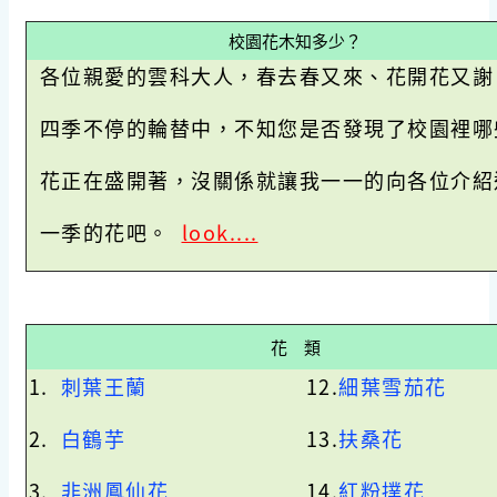
校園花木知多少？
各位親愛的雲科大人，春去春又來、花開花又謝
四季
不
停的輪替中，
不知您是否發現了校園裡哪
花
正在盛開著
，沒關係就讓我一一的向各位介紹
一季的花吧。
look....
花 類
1.
刺葉王蘭
12.
細葉雪茄花
2.
白鶴芋
13.
扶桑花
3.
非洲鳳仙花
14.
紅粉撲花