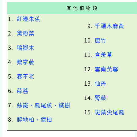
其 他 植 物 類
1.
紅邊朱蕉
9.
千頭木麻黃
2.
黛粉葉
10.
唐竹
3.
鴨腳木
11.
含羞草
4.
鵝掌藤
12.
雲南黃馨
5.
春不老
13.
仙丹
6.
薜荔
14.
腎蕨
7.
蘇鐵、鳳尾蕉、鐵樹
15.
斑葉尖尾鳳
8.
爬地柏、偃柏