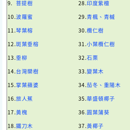
9.
菩提樹
28.
印度紫檀
10.
波羅蜜
29.
青楓、青槭
11.
琴葉榕
30.
欖仁樹
12.
斑葉垂榕
31.
小葉欖仁樹
13.
垂柳
32.
石栗
14.
台灣欒樹
33.
變葉木
15.
掌葉蘋婆
34.
茄冬、重陽木
16.
旅人蕉
35.
華盛頓椰子
17.
黃槐
36
.
圓葉蒲葵
18.
鐵刀木
37.
黃椰子