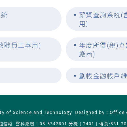
系統
▪
薪資查詢系統(
用)
教職員工專用)
▪
年度所得(稅)
廠商)
▪
劃帳金融帳戶
ity of Science and Technology Designed by：Office 
位信箱
雲科總機：05-5342601 分機 ( 2401 ) 傳真:531-20