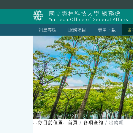
跳
到
國立雲林科技大學 總務處
主
YunTech.Office of General Affairs
要
內
訊息專區
服務項目
表單下載
各
容
區
塊
:::
你目前位置:
首頁
各項查詢
出納組