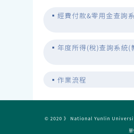
▪
經費付款&零用金查詢
▪
年度所得(稅)查詢系統(
▪
作業流程
© 2020 》 National Yunlin Univers
單