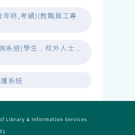
含年終,考績)(教職員工專
查詢系統(學生﹑校外人士﹑
維護系統
of Library & Information Services
51