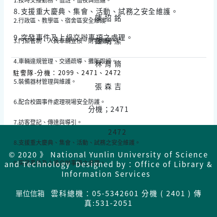
8.支援重大慶典、集會、活動、試務之安全維護。
陳 招 銘
2.行政區、教學區、宿舍區安全維護。
9.突發事件及上級交辦事項之處理。
鍾 明 潔
3.門禁管制、人員車輛查核、財物護送。
4.車輛違規管理、交通疏導、攤販取締。
林 育 脩
駐警隊-分機：2099、2471、2472
5.裝備器材管理與維護。
張 森 吉
6.配合校園事件處理現場安全防護。
分機；2471
7.訪客登記、傳達與導引。
2472
8.支援重大慶典、集會、活動、試務之安全維護。
© 2020 》 National Yunlin University of Science
9.突發事件及上級交辦事項之處理。
and Technology Designed by：Office of Library &
Information Services
單位信箱
雲科總機：05-5342601 分機 ( 2401 ) 傳
真:531-2051