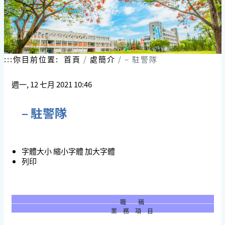
:::
你目前位置:
首頁
處簡介
– 駐警隊
週一, 12 七月 2021 10:46
– 駐警隊
字體大小
縮小字體
加大字體
列印
職 稱
業 務 項 目