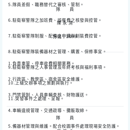
5.隊員差假、職務替代之審核、管制。
隊 員
6.駐衛察警隊之加班費、誤餐費之核發與控管。
陳 永 清
7.駐衛察警隊制服、配備之申購與制裝費控管。
分機；2099
8.駐衛察警隊裝備器材之管理、購置、保修事宜。
1.負責車管、停車收費相關業務。
9.駐衛察警隊之人事管理及年終考核與福利事項。
2.行政區、教學區、宿舍區安全維護。
10.上級交辦事項之策劃與執行。
3.門禁管制、人員車輛查核、財物護送。
11.突發事件之處理、呈報。
4.車輛違規管理、交通疏導、攤販取締。
隊 員
5.備器材管理與維護。配合校園事件處理現場安全防護。