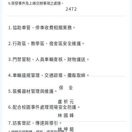
9.突發事件及上級交辦事項之處理。
2472
1.協助車管、停車收費相關業務。
2.行政區、教學區、宿舍區安全維護。
3.門禁管制、人員車輛查核、財物護送。
4.車輛違規管理、交通疏導、攤販取締。
保 全
5.裝備器材管理與維護。
盧 祈 元
6.配合校園事件處理現場安全防護。
林 國 峰
7.訪客登記、傳達與導引。
林 坤 龍
1.按時交接勤務、值班、值夜與巡邏。