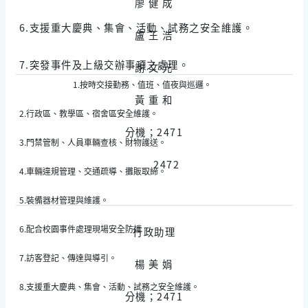
廖 健 成
6.支援重大慶典、集會、活動、試務之安全維護。
盧 王 浩
7.突發事件及上級交辦事項之處理。
謝 文 光
1.按時交接勤務、值班、值夜與巡邏。
黃 重 和
2.行政區、教學區、宿舍區安全維護。
分機；2471
3.門禁管制、人員車輛查核、財物護送。
2472
4.車輛違規管理、交通疏導、攤販取締。
5.裝備器材管理與維護。
6.配合校園事件處理現場安全防護。
行政助理
7.訪客登記、傳達與導引。
楊 美 娟
8.支援重大慶典、集會、活動、試務之安全維護。
分機；2471