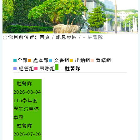
:::
你目前位置:
首頁
訊息專區
– 駐警隊
全部
處本部
文書組
出納組
營繕組
經管組
事務組
– 駐警隊
- 駐警隊
2026-08-04
115學年度
學生汽車停
車證
- 駐警隊
2026-07-20