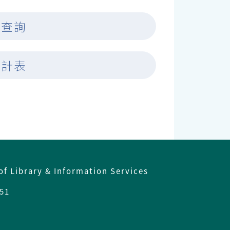
件查詢
統計表
of Library & Information Services
51