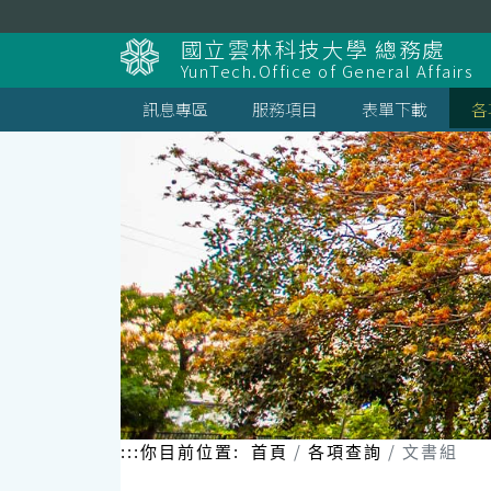
跳
到
國立雲林科技大學 總務處
主
YunTech.Office of General Affairs
要
內
訊息專區
服務項目
表單下載
各
容
區
塊
:::
你目前位置:
首頁
各項查詢
文書組