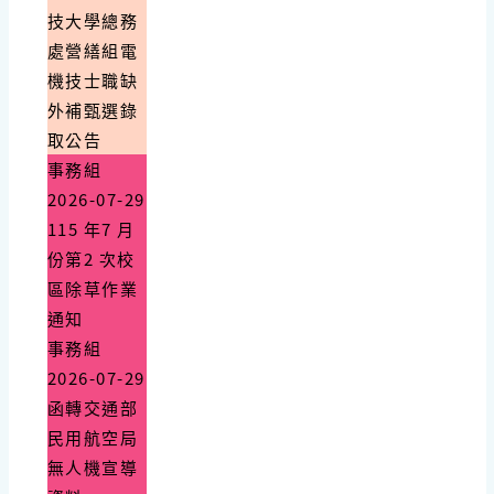
技大學總務
處營繕組電
機技士職缺
外補甄選錄
取公告
事務組
2026-07-29
115 年7 月
份第2 次校
區除草作業
通知
事務組
2026-07-29
函轉交通部
民用航空局
無人機宣導