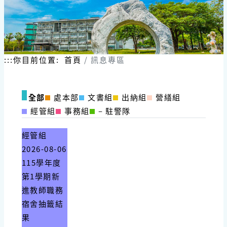
:::
你目前位置:
首頁
訊息專區
全部
處本部
文書組
出納組
營繕組
經管組
事務組
– 駐警隊
經管組
2026-08-06
115學年度
第1學期新
進教師職務
宿舍抽籤結
果