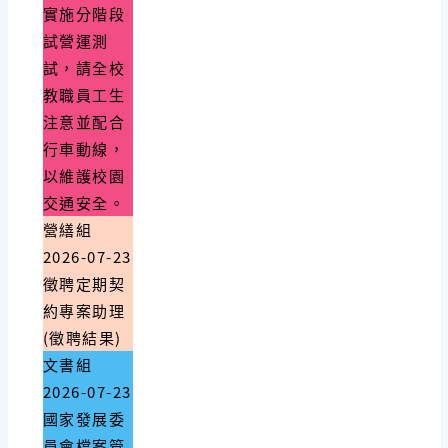
實施分階段
試營運測
試，請全校
教職員工生
注意並配合
行車動線，
以維護校園
交通安全。
營繕組
2026-07-23
徵聘定期契
約專案助理
(徵聘結果)
文書組
2026-07-23
國家發展委
員會檔案管