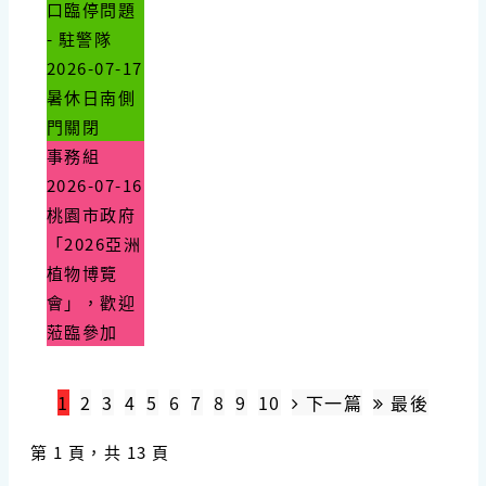
口臨停問題
- 駐警隊
2026-07-17
暑休日南側
門關閉
事務組
2026-07-16
桃園市政府
「2026亞洲
植物博覽
會」，歡迎
蒞臨參加
1
2
3
4
5
6
7
8
9
10
下一篇
最後
第 1 頁，共 13 頁