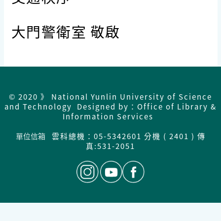
大門警衛室 敬啟
© 2020 》 National Yunlin University of Science
and Technology Designed by：Office of Library &
Information Services
單位信箱
雲科總機：05-5342601 分機 ( 2401 ) 傳
真:531-2051