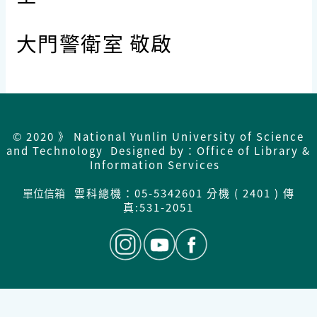
大門警衛室 敬啟
© 2020 》 National Yunlin University of Science
and Technology Designed by：Office of Library &
Information Services
單位信箱
雲科總機：05-5342601 分機 ( 2401 ) 傳
真:531-2051