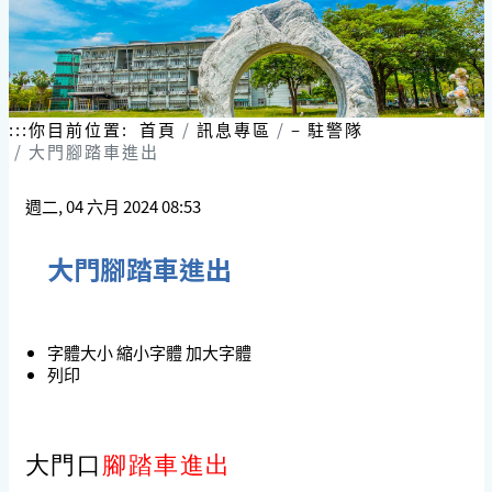
:::
你目前位置:
首頁
訊息專區
– 駐警隊
大門腳踏車進出
週二, 04 六月 2024 08:53
大門腳踏車進出
字體大小
縮小字體
加大字體
列印
大門口
腳踏車進出