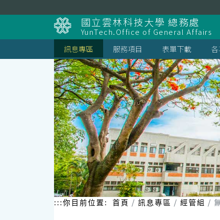
跳
到
國立雲林科技大學 總務處
主
YunTech.Office of General Affairs
要
內
訊息專區
服務項目
表單下載
各
容
區
塊
:::
你目前位置:
首頁
訊息專區
經管組