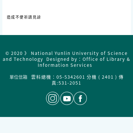
造成不便祈請見諒
© 2020 》 National Yunlin University of Science
and Technology Designed by：Office of Library &
Information Services
單位信箱
雲科總機：05-5342601 分機 ( 2401 ) 傳
真:531-2051