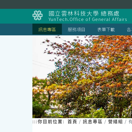
跳
到
國立雲林科技大學 總務處
主
YunTech.Office of General Affairs
要
內
訊息專區
服務項目
表單下載
各
容
區
塊
:::
你目前位置:
首頁
訊息專區
營繕組