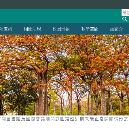
項查詢
相關法規
校園景觀
教學空間
處簡介
有關圖書館及國際會議廳間庭園矮燈近期未能正常開關情形之