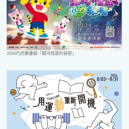
2026巧虎舞臺劇「銀河怪盜的祕密」