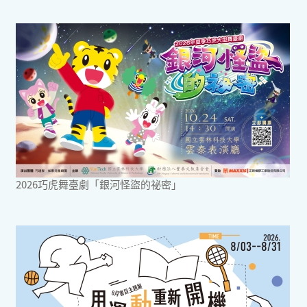
2026巧虎舞臺劇「銀河怪盜的祕密」