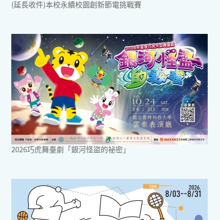
(延長收件)本校永續校園創新節電挑戰賽
2026巧虎舞臺劇「銀河怪盜的祕密」