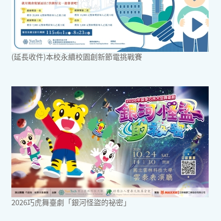
(延長收件)本校永續校園創新節電挑戰賽
2026巧虎舞臺劇「銀河怪盜的祕密」