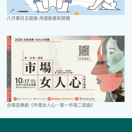
八月書目主題展-用運動重新開機
合唱音樂劇《市場女人心─第一市場二部曲》