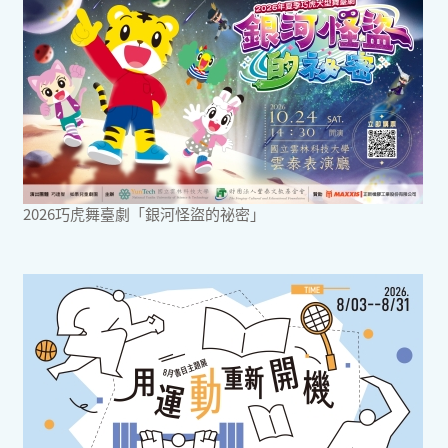
2026巧虎舞臺劇「銀河怪盜的祕密」