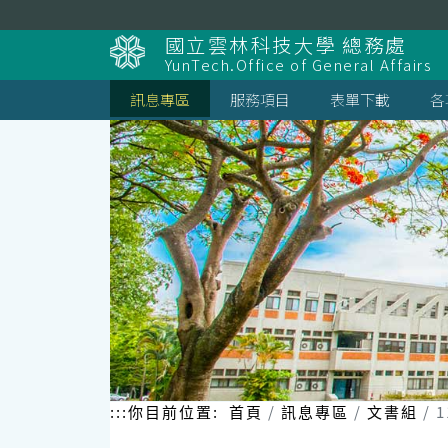
跳
到
國立雲林科技大學 總務處
主
YunTech.Office of General Affairs
要
內
訊息專區
服務項目
表單下載
各
容
區
塊
:::
你目前位置:
首頁
訊息專區
文書組