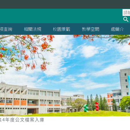
項查詢
相關法規
校園景觀
教學空間
處簡介
114年度公文檔案入庫