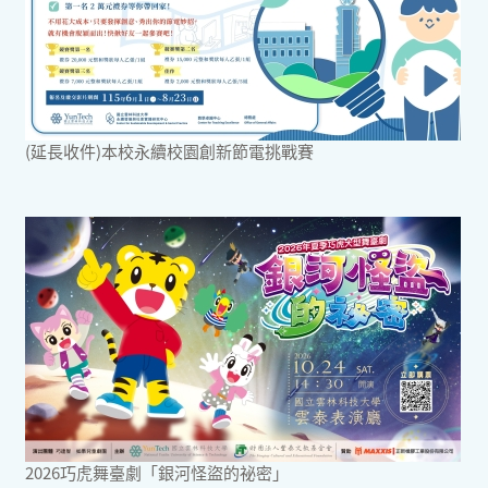
(延長收件)本校永續校園創新節電挑戰賽
2026巧虎舞臺劇「銀河怪盜的祕密」