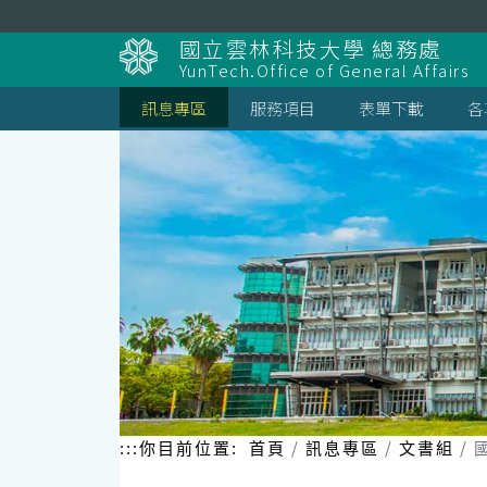
跳
到
國立雲林科技大學 總務處
主
YunTech.Office of General Affairs
要
內
訊息專區
服務項目
表單下載
各
容
區
塊
:::
你目前位置:
首頁
訊息專區
文書組