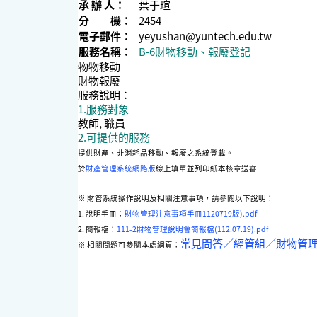
承 辦 人：
葉于瑄
分 機：
2454
電子郵件：
yeyushan@yuntech.edu.tw
服務名稱：
B-6財物移動、報廢登記
物物移動
財物報廢
服務說明：
1.服務對象
教師, 職員
2.可提供的服務
提供財產、非消耗品移動、報廢之系統登載。
於
財產管理系統網路版
線上填單並列印紙本核章送審
※ 財管系統操作說明及相關注意事項，請參閱以下說明：
1. 說明手冊：
財物管理注意事項手冊1120719版).pdf
2. 簡報檔：
111-2財物管理說明會簡報檔(112.07.19).pdf
常見問答／經管組／財物管
※ 相關問題可參閱本處網頁：