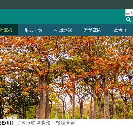
項查詢
相關法規
校園景觀
教學空間
處簡介
服務項目
B-6財物移動、報廢登記