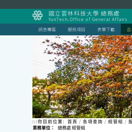
跳
到
國立雲林科技大學 總務處
主
YunTech.Office of General Affairs
要
內
訊息專區
服務項目
表單下載
各
容
區
塊
:::
你目前位置:
首頁
各項查詢
經管組
業務單位：
總務處 經管組