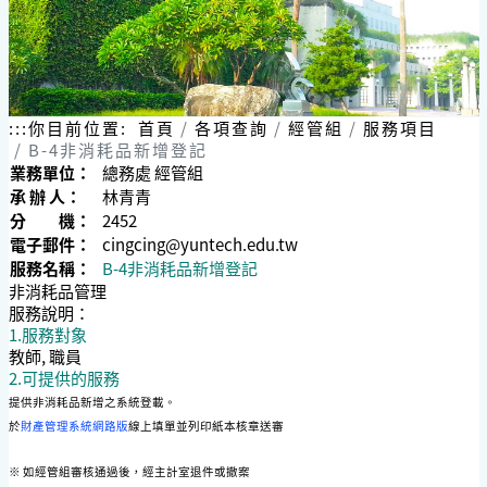
:::
你目前位置:
首頁
各項查詢
經管組
服務項目
B-4非消耗品新增登記
業務單位：
總務處 經管組
承 辦 人：
林青青
分 機：
2452
電子郵件：
cingcing@yuntech.edu.tw
服務名稱：
B-4非消耗品新增登記
非消耗品管理
服務說明：
1.服務對象
教師, 職員
2.可提供的服務
提供非消耗品新增之系統登載。
於
財產管理系統網路版
線上填單並列印紙本核章送審
※ 如經管組審核通過後，經主計室退件或撤案