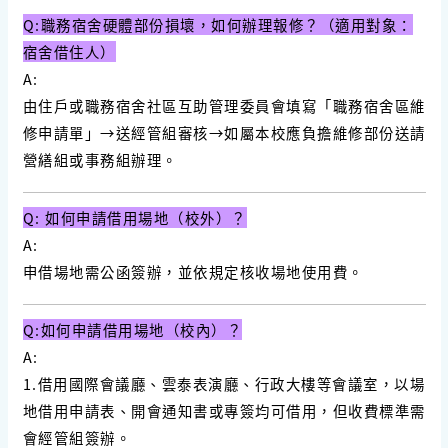
Q:職務宿舍硬體部份損壞，如何辦理報修？（適用對象：
宿舍借住人）
A:
由住戶或職務宿舍社區互助管理委員會填寫「職務宿舍區維
修申請單」
→
送經管組審核
→
如屬本校應負擔維修部份送請
營繕組或事務組辦理。
Q: 如何申請借用場地（校外）？
A:
申借場地需公函簽辦，並依規定核收場地使用費。
Q:如何申請借用場地（校內）？
A:
1.
借用國際會議廳、雲泰表演廳、行政大樓等會議室，以場
地借用申請表、開會通知書或專簽均可借用，但收費標準需
會經管組簽辦。