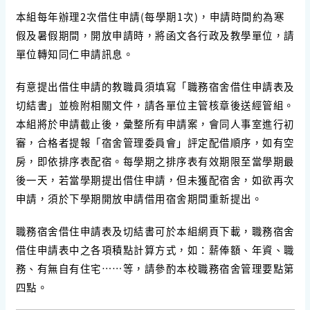
本組每年辦理2次借住申請(每學期1次)，申請時間約為寒
假及暑假期間，開放申請時，將函文各行政及教學單位，請
單位轉知同仁申請訊息。
有意提出借住申請的教職員須填寫「職務宿舍借住申請表及
切結書」並檢附相關文件，請各單位主管核章後送經管組。
本組將於申請截止後，彙整所有申請案，會同人事室進行初
審，合格者提報「宿舍管理委員會」評定配借順序，如有空
房，即依排序表配宿。每學期之排序表有效期限至當學期最
後一天，若當學期提出借住申請，但未獲配宿舍，如欲再次
申請，須於下學期開放申請借用宿舍期間重新提出。
職務宿舍借住申請表及切結書可於本組網頁下載，職務宿舍
借住申請表中之各項積點計算方式，如：薪俸額、年資、職
務、有無自有住宅……等，請參酌本校職務宿舍管理要點第
四點。