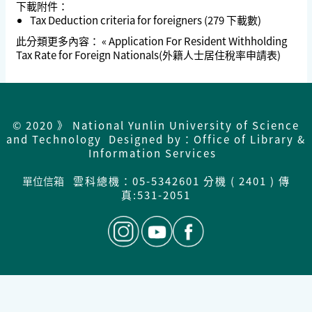
下載附件：
Tax Deduction criteria for foreigners
(279 下載數)
此分類更多內容：
« Application For Resident Withholding
Tax Rate for Foreign Nationals(外籍人士居住稅率申請表)
© 2020 》 National Yunlin University of Science
and Technology Designed by：Office of Library &
Information Services
單位信箱
雲科總機：05-5342601 分機 ( 2401 ) 傳
真:531-2051