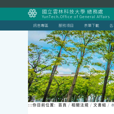
跳
到
國立雲林科技大學 總務處
主
YunTech.Office of General Affairs
要
內
訊息專區
服務項目
表單下載
各
容
區
塊
:::
你目前位置:
首頁
相關法規
文書組