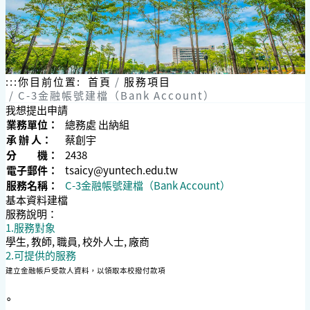
:::
你目前位置:
首頁
服務項目
C-3金融帳號建檔（Bank Account）
我想提出申請
業務單位：
總務處 出納組
承 辦 人：
蔡創宇
分 機：
2438
電子郵件：
tsaicy@yuntech.edu.tw
服務名稱：
C-3金融帳號建檔（Bank Account）
基本資料建檔
服務說明：
1.服務對象
學生, 教師, 職員, 校外人士, 廠商
2.可提供的服務
建立金融帳戶受款人
資料，以領取本校撥付款項
∘