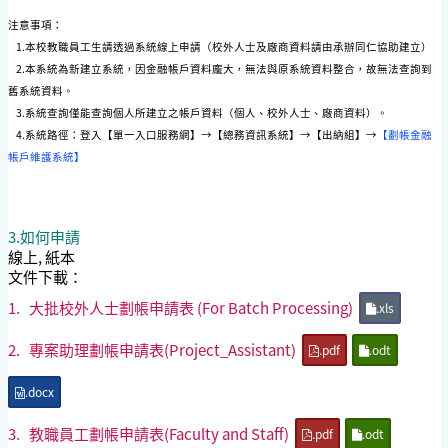
注意事項：
1.本校教職員工生請透過系統線上申請（校外人士及廠商資料請由承辦同仁協助建立）
2.本系統為新建立系統，因金融帳戶資料龐大，無法與原系統資料整合，故無法查詢到
舊系統資料。
3.系統查詢僅能查詢個人所建立之帳戶資料（個人、校外人士、廠商資料）。
4.系統路徑：登入【單一入口服務網】→【總務資訊系統】→【出納組】→
【劃帳金融
帳戶維護系統】
3.如何申請
線上, 紙本
文件下載：
1.
大批校外人士劃帳申請表 (For Batch Processing)
.xls
2.
專案助理劃帳申請表(Project_Assistant)
.pdf
.odt
.docx
3.
教職員工劃帳申請表(Faculty and Staff)
.pdf
.odt