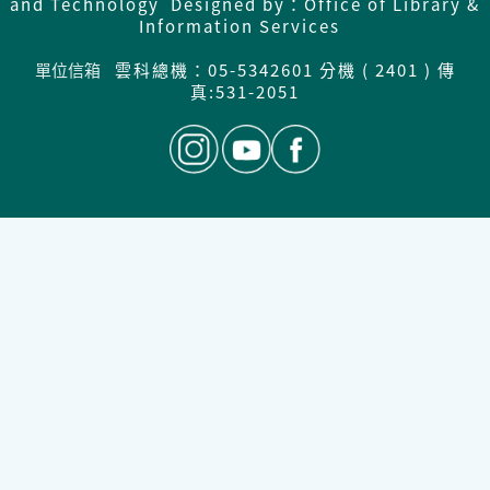
and Technology Designed by：Office of Library &
Information Services
單位信箱
雲科總機：05-5342601 分機 ( 2401 ) 傳
真:531-2051